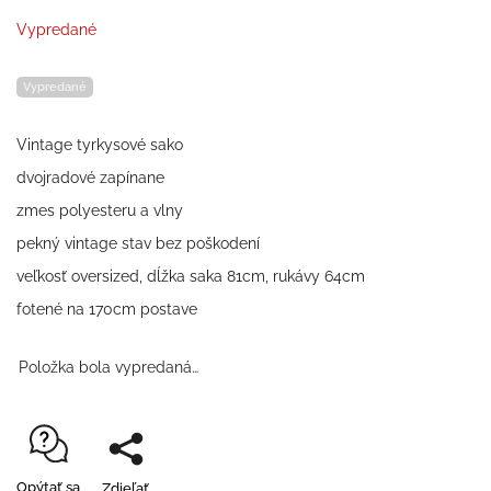
Vypredané
Vypredané
Vintage tyrkysové sako
dvojradové zapínane
zmes polyesteru a vlny
pekný vintage stav bez poškodení
veľkosť oversized, dĺžka saka 81cm, rukávy 64cm
fotené na 170cm postave
Položka bola vypredaná…
Opýtať sa
Zdieľať