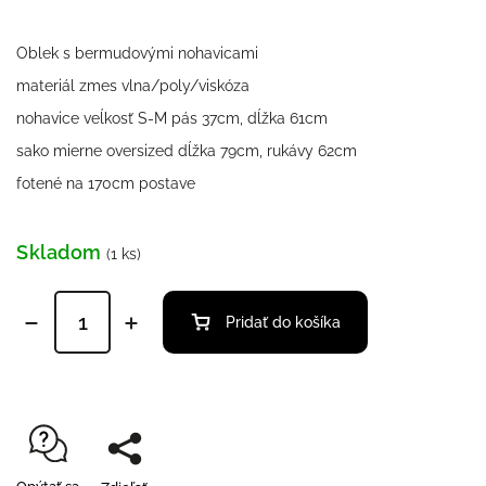
Oblek s bermudovými nohavicami
materiál zmes vlna/poly/viskóza
nohavice veĺkosť S-M pás 37cm, dĺžka 61cm
sako mierne oversized dĺžka 79cm, rukávy 62cm
fotené na 170cm postave
Skladom
(1 ks)
Pridať do košíka