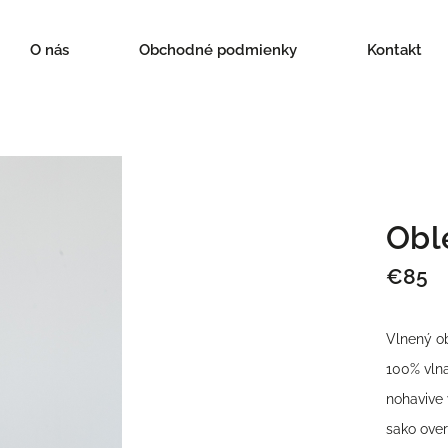
O nás
Obchodné podmienky
Kontakt
Obl
€85
Vlnený o
100% vln
nohavive
sako over