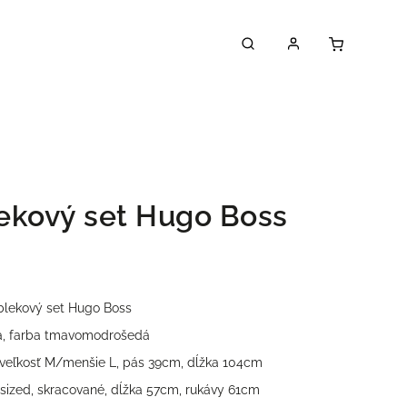
ekový set Hugo Boss
blekový set Hugo Boss
a, farba tmavomodrošedá
 veľkosť M/menšie L, pás 39cm, dĺžka 104cm
sized, skracované, dĺžka 57cm, rukávy 61cm