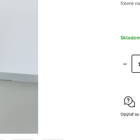
fotené n
Sklado
Opýtať sa