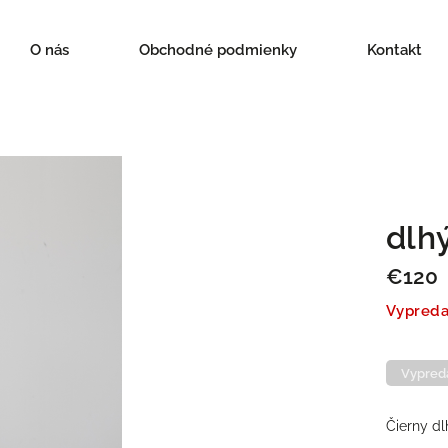
O nás
Obchodné podmienky
Kontakt
dlh
€120
Vypred
Vypred
Čierny dl