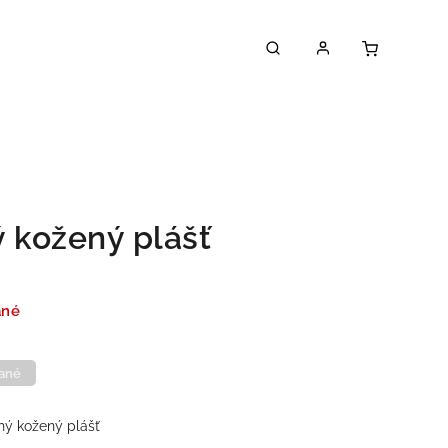
ý kožený plášť
ané
ané
hý kožený plášť