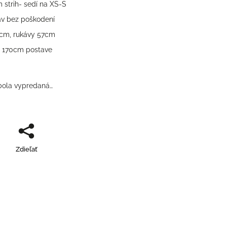
m strih- sedí na XS-S
av bez poškodení
5cm, rukávy 57cm
a 170cm postave
bola vypredaná…
Zdieľať