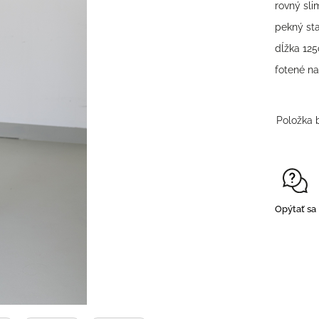
rovný sli
pekný st
dĺžka 12
fotené n
Položka 
Opýtať sa